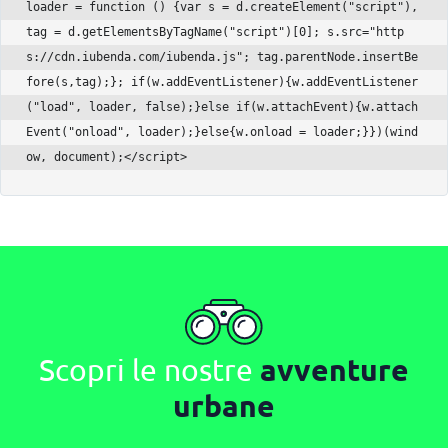
loader = function () {var s = d.createElement("script"), 
tag = d.getElementsByTagName("script")[0]; s.src="http
s://cdn.iubenda.com/iubenda.js"; tag.parentNode.insertBe
fore(s,tag);}; if(w.addEventListener){w.addEventListener
("load", loader, false);}else if(w.attachEvent){w.attach
Event("onload", loader);}else{w.onload = loader;}})(wind
ow, document);</script>
Scopri le nostre
avventure
urbane