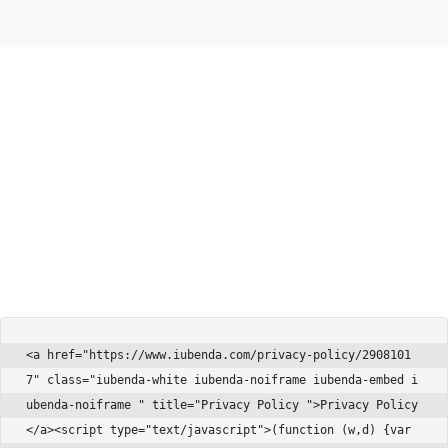
<a href="https://www.iubenda.com/privacy-policy/2908101
7" class="iubenda-white iubenda-noiframe iubenda-embed i
ubenda-noiframe " title="Privacy Policy ">Privacy Policy
</a><script type="text/javascript">(function (w,d) {var 